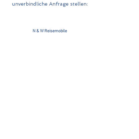
unverbindliche Anfrage stellen:
N & W Reisemobile
Schleptruper Str. 17, 49565 Bramsche
Besichtigung und Übergabe:
Bramscher Str. 36, 49586 Neuenkirchen
E-Mail:
info
@n-w-reisemobile.de
n.w-reisemobile@web.de
Mobil:
0152 33 56 61 94
Impressum