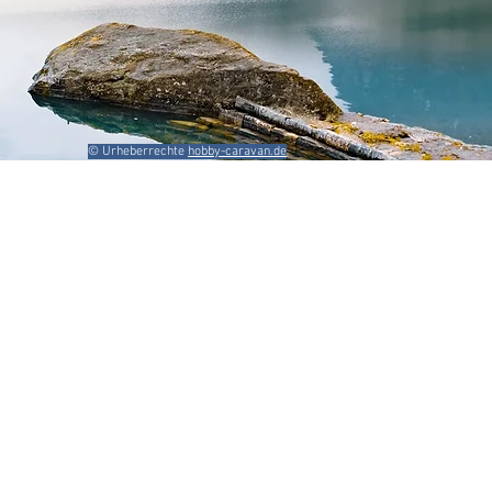
© Urheberrechte
hobby-caravan.de